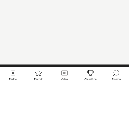
Partite
Favoriti
Video
Classifica
Ricerca
Links utili
Squadre in primo piano
Tutte le partite
PSG
Partita in diretta
Bayern Munich
Ultimi risultati
Real Madrid
Prossime partite
Inter
Partita in streaming
Juventus
Contatto
Manchester City