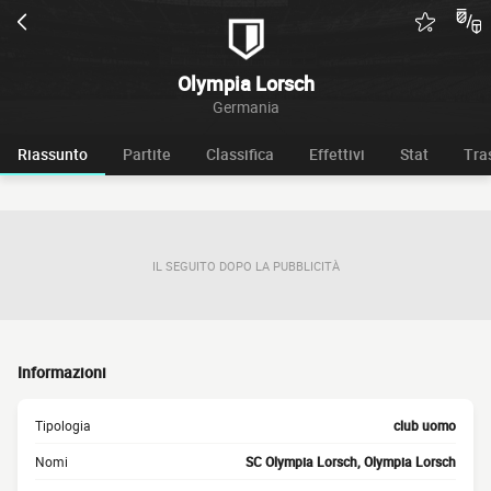
Olympia Lorsch
Germania
Riassunto
Partite
Classifica
Effettivi
Stat
Tra
IL SEGUITO DOPO LA PUBBLICITÀ
Informazioni
Tipologia
club uomo
Nomi
SC Olympia Lorsch, Olympia Lorsch