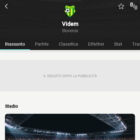
Videm
Slovenia
Riassunto
Partite
Classifica
Effettivi
Stat
Tra
IL SEGUITO DOPO LA PUBBLICITÀ
Stadio