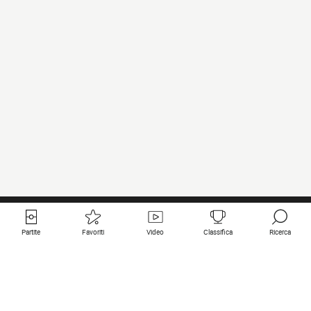
Partite
Favoriti
Video
Classifica
Ricerca
Links utili
Squadre in primo piano
Tutte le partite
PSG
Partita in diretta
Bayern Munich
Ultimi risultati
Real Madrid