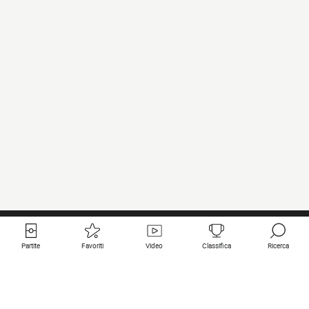
Partite
Favoriti
Video
Classifica
Ricerca
Links utili
Squadre in primo piano
Tutte le partite
PSG
Partita in diretta
Bayern Munich