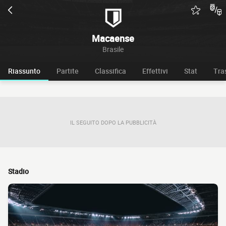
Macaense
Brasile
Riassunto
Partite
Classifica
Effettivi
Stat
Tra
IL SEGUITO DOPO LA PUBBLICITÀ
Stadio