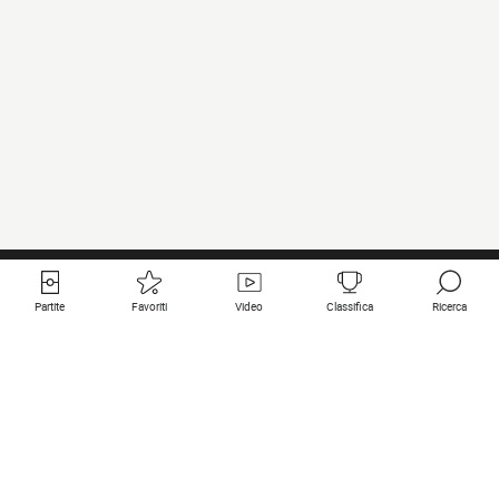
Partite
Favoriti
Video
Classifica
Ricerca
Links utili
Squadre in primo piano
Tutte le partite
PSG
Partita in diretta
Bayern Munich
Ultimi risultati
Real Madrid
Prossime partite
Inter
Partita in streaming
Juventus
Contatto
Manchester City