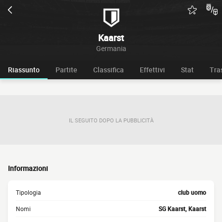
Kaarst
Germania
Riassunto
Partite
Classifica
Effettivi
Stat
Tra
IL SEGUITO DOPO LA PUBBLICITÀ
Informazioni
Tipologia
club uomo
Nomi
SG Kaarst, Kaarst