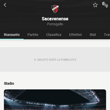
Sacavenense
Portogallo
Riassunto
Partite
Classifica
Effettivi
Stat
Tra
IL SEGUITO DOPO LA PUBBLICITÀ
Stadio