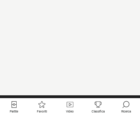
Partite
Favoriti
Video
Classifica
Ricerca
Links utili
Squadre in primo piano
Tutte le partite
PSG
Partita in diretta
Bayern Munich