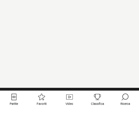
Partite
Favoriti
Video
Classifica
Ricerca
Links utili
Squadre in primo piano
Tutte le partite
PSG
Partita in diretta
Bayern Munich
Ultimi risultati
Real Madrid