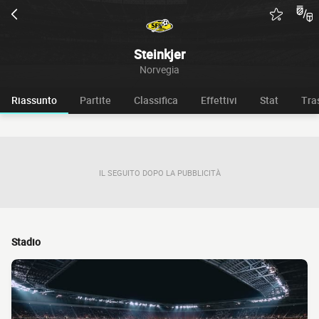
Steinkjer
Norvegia
Riassunto
Partite
Classifica
Effettivi
Stat
Tra
IL SEGUITO DOPO LA PUBBLICITÀ
Stadio