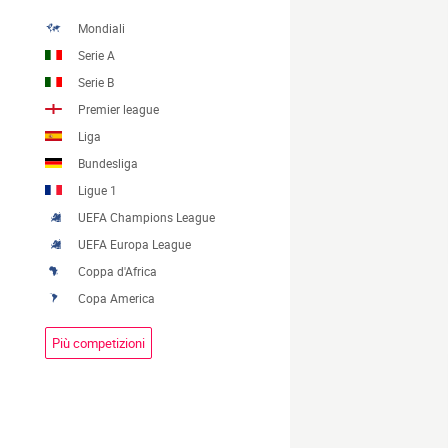
Mondiali
Serie A
Serie B
Premier league
Liga
Bundesliga
Ligue 1
UEFA Champions League
UEFA Europa League
Coppa d'Africa
Copa America
Più competizioni