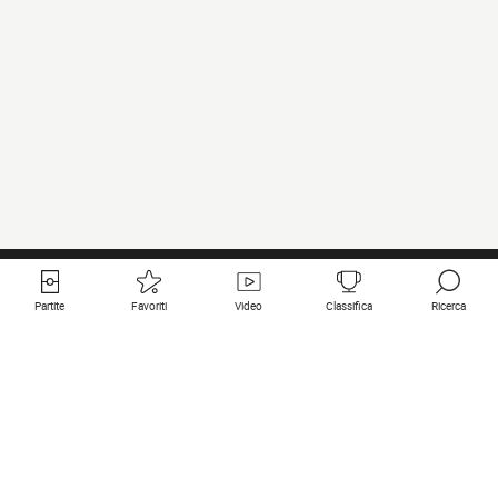
Partite
Favoriti
Video
Classifica
Ricerca
Links utili
Squadre in primo piano
Tutte le partite
PSG
Partita in diretta
Bayern Munich
Ultimi risultati
Real Madrid
Prossime partite
Inter
Partita in streaming
Juventus
Contatto
Manchester City