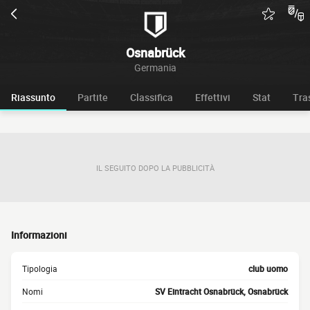
Osnabrück
Germania
Riassunto
Partite
Classifica
Effettivi
Stat
Tra
IL SEGUITO DOPO LA PUBBLICITÀ
Informazioni
Tipologia
club uomo
Nomi
SV Eintracht Osnabrück, Osnabrück