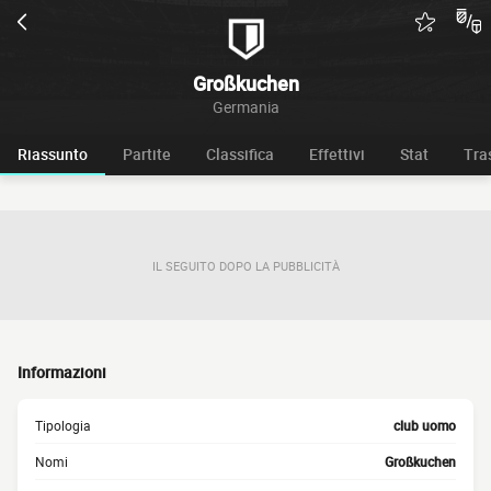
Großkuchen
Germania
Riassunto
Partite
Classifica
Effettivi
Stat
Tra
IL SEGUITO DOPO LA PUBBLICITÀ
Informazioni
Tipologia
club uomo
Nomi
Großkuchen