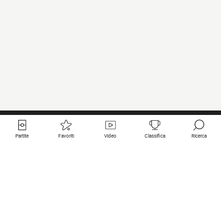
Partite
Favoriti
Video
Classifica
Ricerca
Links utili
Squadre in primo piano
Tutte le partite
PSG
Partita in diretta
Bayern Munich
Ultimi risultati
Real Madrid
Prossime partite
Inter
Partita in streaming
Juventus
Contatto
Manchester City