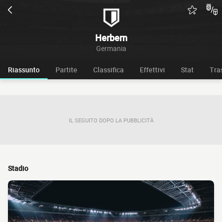
Herbern
Germania
Riassunto
Partite
Classifica
Effettivi
Stat
Tra
IL SEGUITO DOPO LA PUBBLICITÀ
Stadio