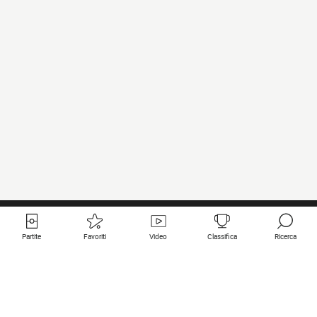
Partite
Favoriti
Video
Classifica
Ricerca
Links utili
Squadre in primo piano
Tutte le partite
PSG
Partita in diretta
Bayern Munich
Ultimi risultati
Real Madrid