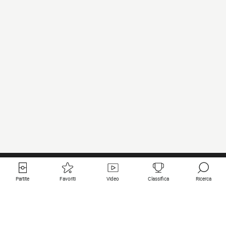
Partite
Favoriti
Video
Classifica
Ricerca
Links utili
Squadre in primo piano
Tutte le partite
PSG
Partita in diretta
Bayern Munich