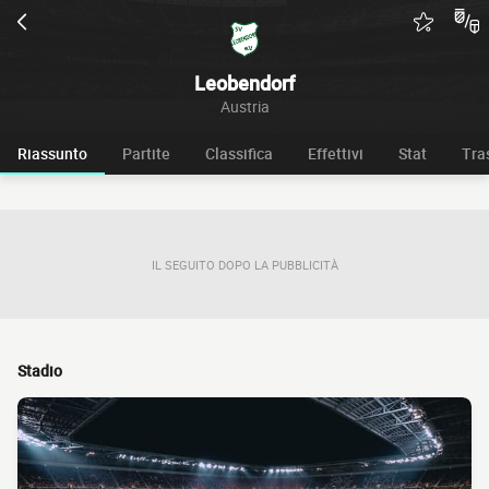
Leobendorf
Austria
Riassunto
Partite
Classifica
Effettivi
Stat
Tra
IL SEGUITO DOPO LA PUBBLICITÀ
Stadio