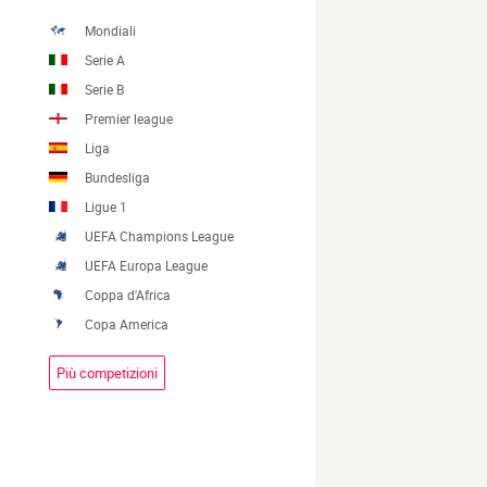
Mondiali
Serie A
Serie B
Premier league
Liga
Bundesliga
Ligue 1
UEFA Champions League
UEFA Europa League
Coppa d'Africa
Copa America
Più competizioni