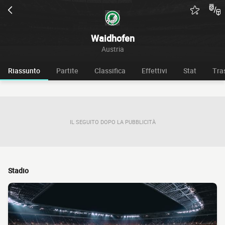
Waidhofen
Austria
Riassunto
Partite
Classifica
Effettivi
Stat
Tra
IL SEGUITO DOPO LA PUBBLICITÀ
Stadio