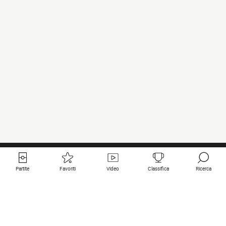
Partite
Favoriti
Video
Classifica
Ricerca
Links utili
Squadre in primo piano
Tutte le partite
PSG
Partita in diretta
Bayern Munich
Ultimi risultati
Real Madrid