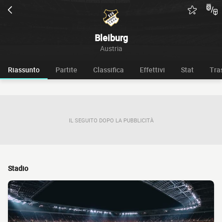
Bleiburg
Austria
Riassunto
Partite
Classifica
Effettivi
Stat
Tra
IL SEGUITO DOPO LA PUBBLICITÀ
Stadio