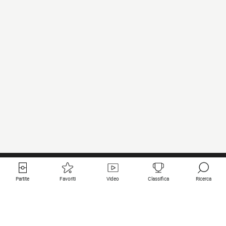
Partite
Favoriti
Video
Classifica
Ricerca
Links utili
Squadre in primo piano
Tutte le partite
PSG
Partita in diretta
Bayern Munich