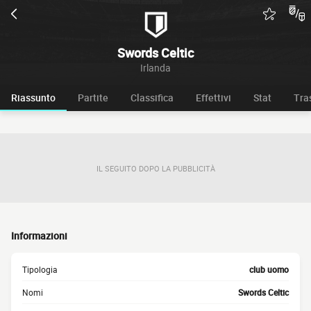
Swords Celtic
Irlanda
Riassunto
Partite
Classifica
Effettivi
Stat
Tra
IL SEGUITO DOPO LA PUBBLICITÀ
Informazioni
Tipologia
club uomo
Nomi
Swords Celtic