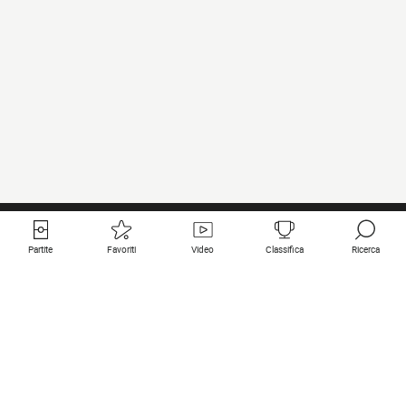
Partite
Favoriti
Video
Classifica
Ricerca
Links utili
Squadre in primo piano
Tutte le partite
PSG
Partita in diretta
Bayern Munich
Ultimi risultati
Real Madrid
Prossime partite
Inter
Partita in streaming
Juventus
Contatto
Manchester City