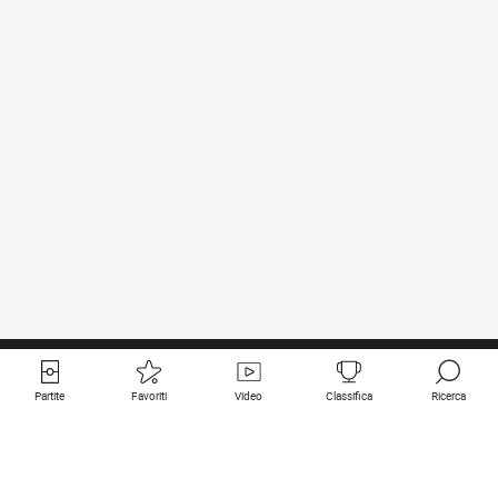
Partite
Favoriti
Video
Classifica
Ricerca
Links utili
Squadre in primo piano
Tutte le partite
PSG
Partita in diretta
Bayern Munich