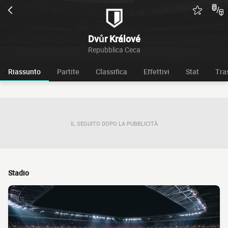
Dvůr Králové
Repubblica Ceca
Riassunto
Partite
Classifica
Effettivi
Stat
Tra
IL SEGUITO DOPO LA PUBBLICITÀ
Stadio