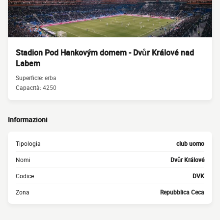
Stadion Pod Hankovým domem - Dvůr Králové nad
Labem
Superficie:
erba
Capacità:
4250
Informazioni
Tipologia
club uomo
Nomi
Dvůr Králové
Codice
DVK
Zona
Repubblica Ceca