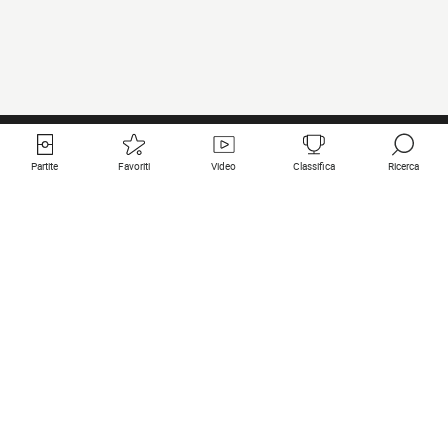
Partite
Favoriti
Video
Classifica
Ricerca
Links utili
Squadre in primo piano
Tutte le partite
PSG
Partita in diretta
Bayern Munich
Ultimi risultati
Real Madrid
Prossime partite
Inter
Partita in streaming
Juventus
Contatto
Manchester City
Note legali
Manchester United
Liverpool