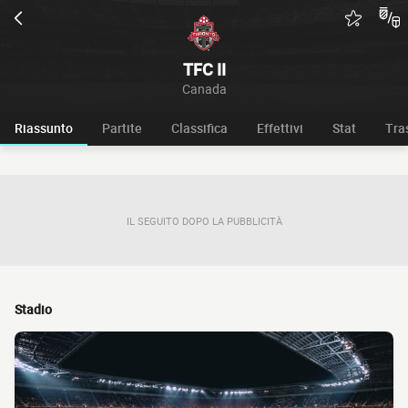
TFC II
Canada
Riassunto
Partite
Classifica
Effettivi
Stat
Tra
IL SEGUITO DOPO LA PUBBLICITÀ
Stadio