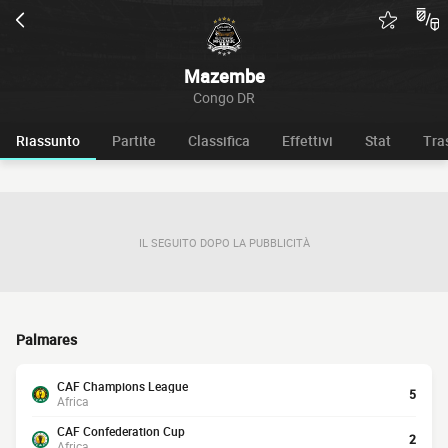
Mazembe
Congo DR
Riassunto
Partite
Classifica
Effettivi
Stat
Tra
IL SEGUITO DOPO LA PUBBLICITÀ
Palmares
CAF Champions League
5
Africa
CAF Confederation Cup
2
Africa