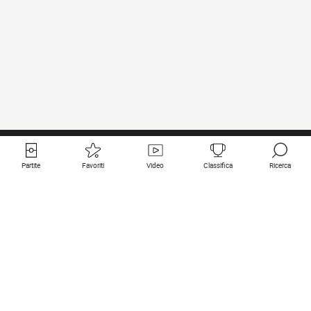
Partite
Favoriti
Video
Classifica
Ricerca
Links utili
Squadre in primo piano
Tutte le partite
PSG
Partita in diretta
Bayern Munich
Ultimi risultati
Real Madrid
Prossime partite
Inter
Partita in streaming
Juventus
Contatto
Manchester City
Note legali
Manchester United
Liverpool