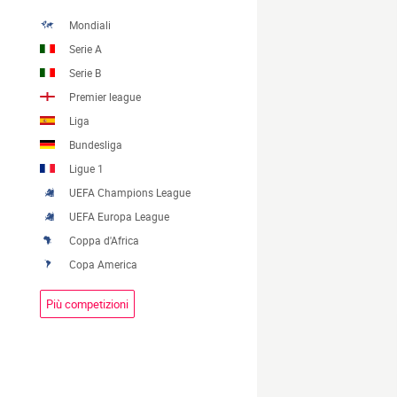
Mondiali
Serie A
Serie B
Premier league
Liga
Bundesliga
Ligue 1
UEFA Champions League
UEFA Europa League
Coppa d'Africa
Copa America
Più competizioni