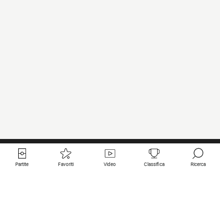
Partite
Favoriti
Video
Classifica
Ricerca
Links utili
Squadre in primo piano
Tutte le partite
PSG
Partita in diretta
Bayern Munich
Ultimi risultati
Real Madrid