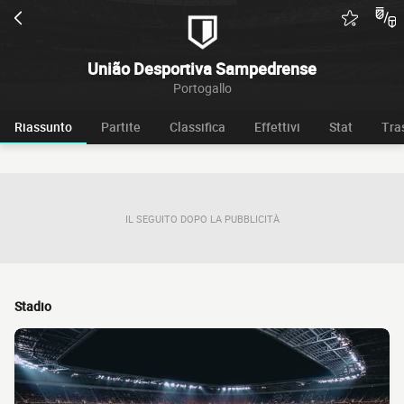
União Desportiva Sampedrense
Portogallo
Riassunto
Partite
Classifica
Effettivi
Stat
Tra
IL SEGUITO DOPO LA PUBBLICITÀ
Stadio