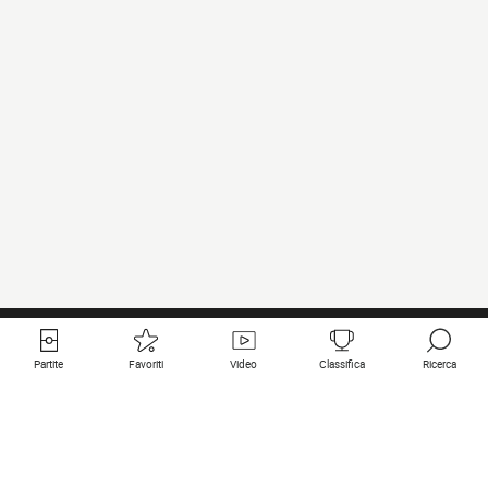
Partite
Favoriti
Video
Classifica
Ricerca
Links utili
Squadre in primo piano
Tutte le partite
PSG
Partita in diretta
Bayern Munich
Ultimi risultati
Real Madrid