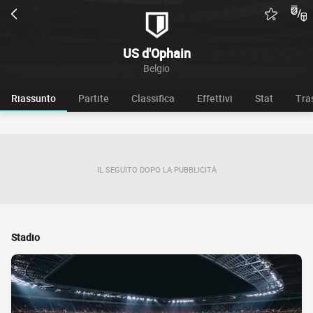
US d'Ophain
Belgio
Riassunto
Partite
Classifica
Effettivi
Stat
Tra
IL SEGUITO DOPO LA PUBBLICITÀ
Stadio