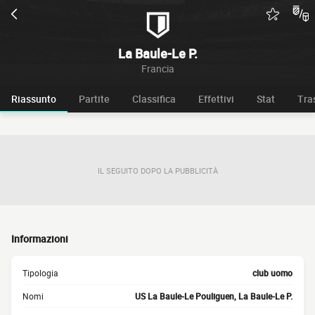
La Baule-Le P.
Francia
Riassunto
Partite
Classifica
Effettivi
Stat
Tra
IL SEGUITO DOPO LA PUBBLICITÀ
Informazioni
Tipologia
club uomo
Nomi
US La Baule-Le Pouliguen, La Baule-Le P.