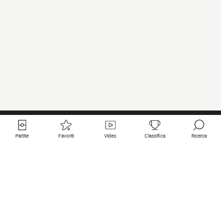
Partite
Favoriti
Video
Classifica
Ricerca
Links utili
Squadre in primo piano
Tutte le partite
PSG
Partita in diretta
Bayern Munich
Ultimi risultati
Real Madrid
Prossime partite
Inter
Partita in streaming
Juventus
Contatto
Manchester City