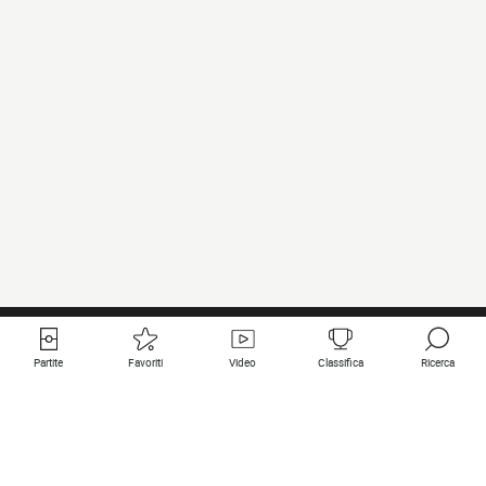
Partite
Favoriti
Video
Classifica
Ricerca
Links utili
Squadre in primo piano
Tutte le partite
PSG
Partita in diretta
Bayern Munich
Ultimi risultati
Real Madrid