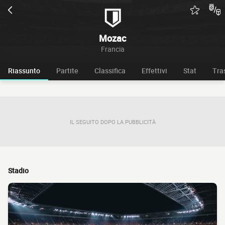
Mozac
Francia
Riassunto
Partite
Classifica
Effettivi
Stat
Tra
IL SEGUITO DOPO LA PUBBLICITÀ
Stadio