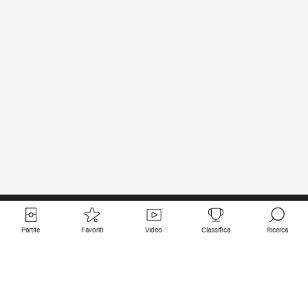
Partite
Favoriti
Video
Classifica
Ricerca
Links utili
Squadre in primo piano
Tutte le partite
PSG
Partita in diretta
Bayern Munich
Ultimi risultati
Real Madrid