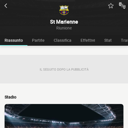
St Marienne
Riunione
Riassunto
Partite
Classifica
Effettivi
Stat
Tra
IL SEGUITO DOPO LA PUBBLICITÀ
Stadio