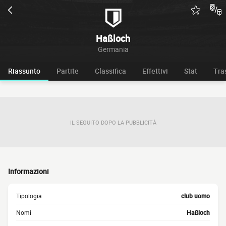
Haßloch
Germania
Riassunto
Partite
Classifica
Effettivi
Stat
Tra
IL SEGUITO DOPO LA PUBBLICITÀ
Informazioni
Tipologia
club uomo
Nomi
Haßloch