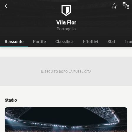
Vila Flor
Portogallo
Riassunto
Partite
Classifica
Effettivi
Stat
Tra
IL SEGUITO DOPO LA PUBBLICITÀ
Stadio