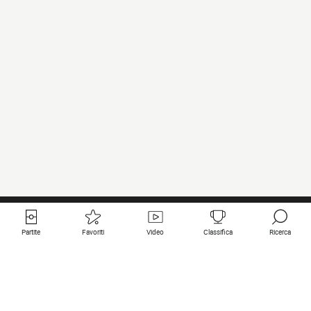
Partite
Favoriti
Video
Classifica
Ricerca
Links utili
Squadre in primo piano
Tutte le partite
PSG
Partita in diretta
Bayern Munich
Ultimi risultati
Real Madrid