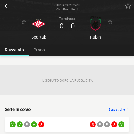
Club Amichevoli
Club Friendlies 3
Terminata
0
0
-
Spartak
Rubin
Riassunto
Prono
IL SEGUITO DOPO LA PUBBLICITÀ
Serie in corso
Statistiche
V
V
P
V
S
S
P
P
S
V