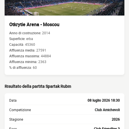
Otkrytie Arena - Moscou
Anno di costruzione:
2014
Superficie:
erba
Capacità:
45360
Affluenza media:
27591
Affluenza massima:
44884
Affluenza minima:
2363
% di affluenza:
60
Risultato della partita Spartak Rubin
Data
08 luglio 2026 18:30
Competizione
Club Amichevoli
Stagione
2026
Fase
Club Friendlies 3