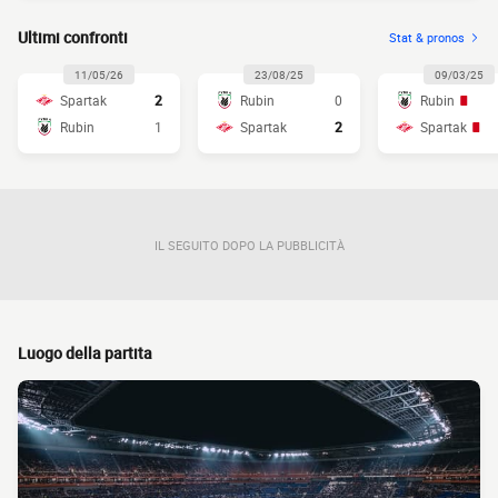
Ultimi confronti
Stat & pronos
11/05/26
23/08/25
09/03/25
Spartak
2
Rubin
0
Rubin
Rubin
1
Spartak
2
Spartak
IL SEGUITO DOPO LA PUBBLICITÀ
Luogo della partita