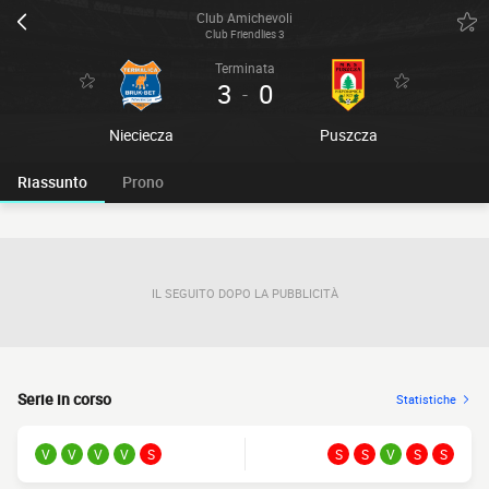
Club Amichevoli
Club Friendlies 3
Terminata
3
0
-
Nieciecza
Puszcza
Riassunto
Prono
IL SEGUITO DOPO LA PUBBLICITÀ
Serie in corso
Statistiche
V
V
V
V
S
S
S
V
S
S