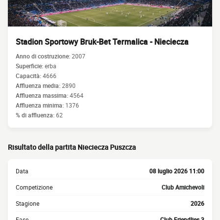
Stadion Sportowy Bruk-Bet Termalica - Nieciecza
Anno di costruzione:
2007
Superficie:
erba
Capacità:
4666
Affluenza media:
2890
Affluenza massima:
4564
Affluenza minima:
1376
% di affluenza:
62
Risultato della partita Nieciecza Puszcza
Data
08 luglio 2026 11:00
Competizione
Club Amichevoli
Stagione
2026
Fase
Club Friendlies 3