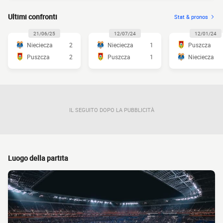
Ultimi confronti
Stat & pronos
21/06/25
12/07/24
12/01/24
Nieciecza
2
Nieciecza
1
Puszcza
Puszcza
2
Puszcza
1
Nieciecza
IL SEGUITO DOPO LA PUBBLICITÀ
Luogo della partita