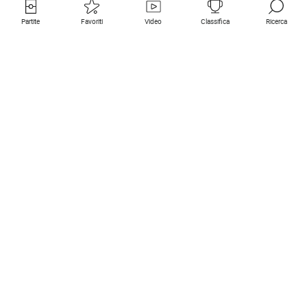
Partite
Favoriti
Video
Classifica
Ricerca
Links utili
Squadre in primo piano
Tutte le partite
PSG
Partita in diretta
Bayern Munich
Ultimi risultati
Real Madrid
Prossime partite
Inter
Partita in streaming
Juventus
Contatto
Manchester City
Note legali
Manchester United
Liverpool