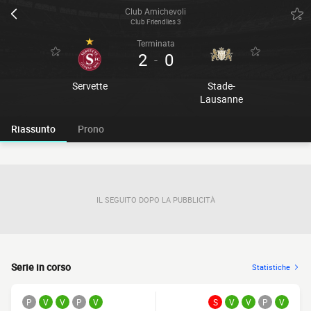
Club Amichevoli
Club Friendlies 3
Terminata
2
0
-
Servette
Stade-
Lausanne
Riassunto
Prono
IL SEGUITO DOPO LA PUBBLICITÀ
Serie in corso
Statistiche
P
V
V
P
V
S
V
V
P
V