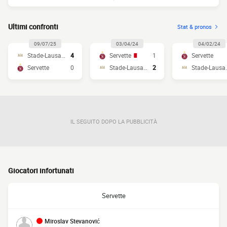
Ultimi confronti
Stat & pronos
09/07/25
03/04/24
04/02/24
Stade-Lausanne
4
Servette
1
Servette
Servette
0
Stade-Lausanne
2
Stade
IL SEGUITO DOPO LA PUBBLICITÀ
Giocatori infortunati
Servette
Miroslav Stevanović