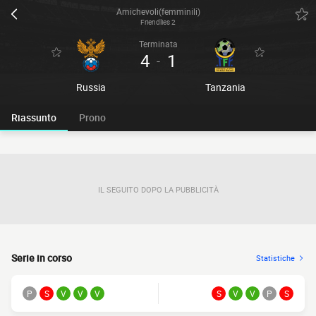
Amichevoli(femminili)
Friendlies 2
Terminata
4
1
-
Russia
Tanzania
Riassunto
Prono
IL SEGUITO DOPO LA PUBBLICITÀ
Serie in corso
Statistiche
P
S
V
V
V
S
V
V
P
S