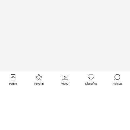
Partite
Favoriti
Video
Classifica
Ricerca
Links utili
Squadre in primo piano