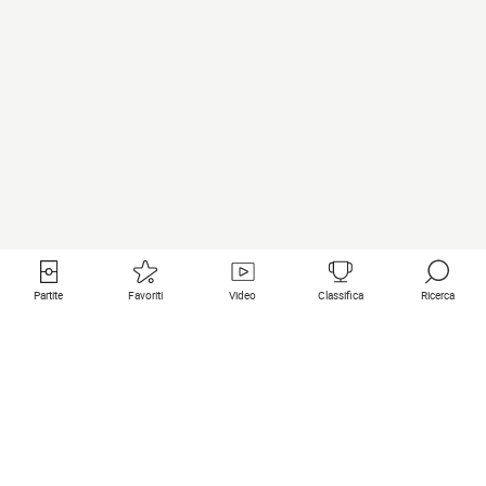
Partite
Favoriti
Video
Classifica
Ricerca
Links utili
Squadre in primo piano