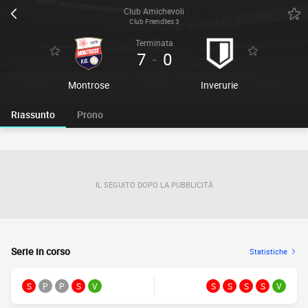
Club Amichevoli
Club Friendlies 3
Terminata
7
0
-
Montrose
Inverurie
Riassunto
Prono
IL SEGUITO DOPO LA PUBBLICITÀ
Serie in corso
Statistiche
S
P
P
S
V
S
S
S
S
V