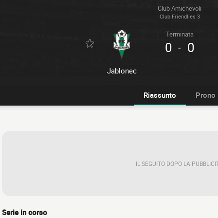
Club Amichevoli
Club Friendlies 3
Terminata
0
0
-
Jablonec
Riassunto
Prono
IL SEGUITO DOPO LA PUBBLICI
Serie in corso