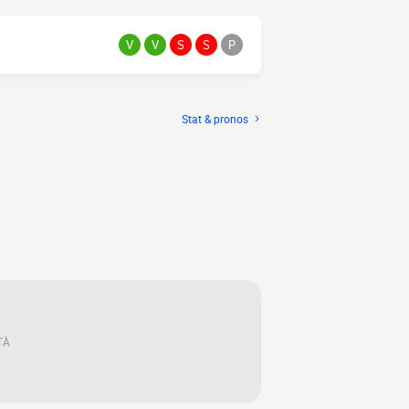
V
V
S
S
P
Stat & pronos
TÀ