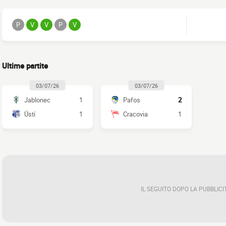
P
V
V
P
V
Ultime partite
03/07/26
03/07/26
Jablonec
1
Pafos
2
Ústí
1
Cracovia
1
IL SEGUITO DOPO LA PUBBLICI