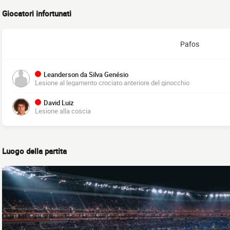
Giocatori infortunati
Pafos
Leanderson da Silva Genésio
Lesione al legamento crociato anteriore del ginocchio
David Luiz
Lesione alla coscia
Luogo della partita