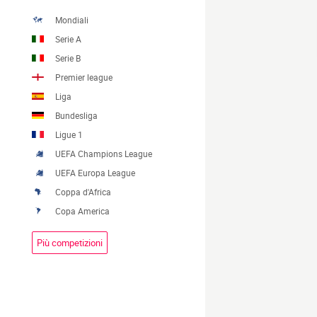
Mondiali
Serie A
Serie B
Premier league
Liga
Bundesliga
Ligue 1
UEFA Champions League
UEFA Europa League
Coppa d'Africa
Copa America
Più competizioni