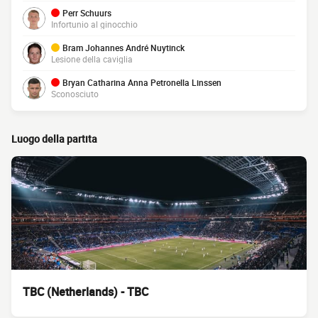
Perr Schuurs
Infortunio al ginocchio
Bram Johannes André Nuytinck
Lesione della caviglia
Bryan Catharina Anna Petronella Linssen
Sconosciuto
Luogo della partita
TBC (Netherlands) - TBC