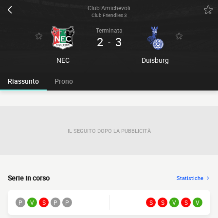
Club Amichevoli
Club Friendlies 3
Terminata
2
3
-
NEC
Duisburg
Riassunto
Prono
IL SEGUITO DOPO LA PUBBLICITÀ
Serie in corso
Statistiche
P
V
S
P
P
S
S
V
S
V