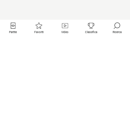
Partite
Favoriti
Video
Classifica
Ricerca
Links utili
Squadre in primo piano
Tutte le partite
PSG
Partita in diretta
Bayern Munich
Ultimi risultati
Real Madrid
Prossime partite
Inter
Partita in streaming
Juventus
Contatto
Manchester City
Note legali
Manchester United
Liverpool