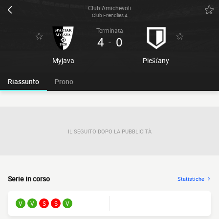
Club Amichevoli
Club Friendlies 4
Terminata
4
0
-
Myjava
Piešťany
Riassunto
Prono
IL SEGUITO DOPO LA PUBBLICITÀ
Serie in corso
Statistiche
V
V
S
S
V
FORM.