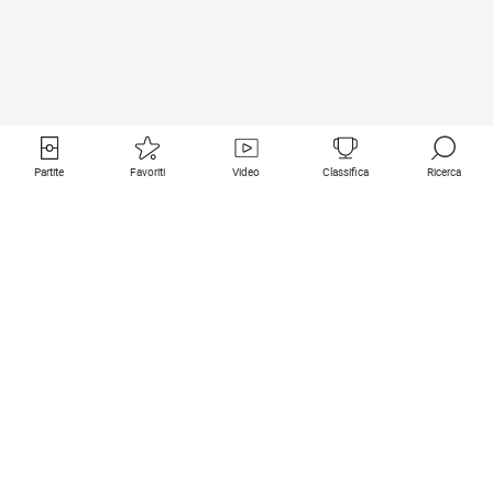
Partite
Favoriti
Video
Classifica
Ricerca
Links utili
Squadre in primo piano
Tutte le partite
PSG
Partita in diretta
Bayern Munich
Ultimi risultati
Real Madrid
Prossime partite
Inter
Partita in streaming
Juventus
Contatto
Manchester City