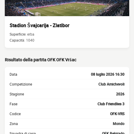
Stadion Švajcarija - Zlatibor
Superficie:
erba
Capacità:
1040
Risultato della partita OFK OFK Vršac
Data
08 luglio 2026 16:30
Competizione
Club Amichevoli
Stagione
2026
Fase
Club Friendlies 3
Codice
OFK-VRS
Zona
Mondo
Squadra di casa
OFK Belgrado