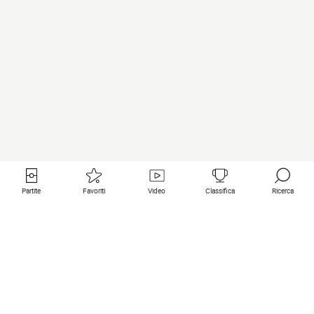
Partite
Favoriti
Video
Classifica
Ricerca
Links utili
Squadre in primo piano