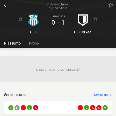
Club Amichevoli
Club Friendlies 3
Terminata
0
1
-
OFK
OFK Vršac
Riassunto
Prono
IL SEGUITO DOPO LA PUBBLICITÀ
Serie in corso
Statistiche
V
P
S
V
S
S
V
S
S
V