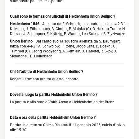
sulle nostre pagine delle partite.
Quali sono le formazioni ufficiali di Heidenheim Union Berlino ?
Heidenheim 1846
: Allenata da F. Schmidt, la squadra inizia in 4-2-3-1 :
K. Müller, J. Föhrenbach, B. Gimber, P. Mainka (C), O. Haktab Traoré, N.
Dorsch, J. Schöppner, F. Krätzig, P. Wanner, Léo Scienza, B. Zivzivadze
Union Berlino
: Dal canto suo, la squadra allenata da S. Baumgart,
inizia con 4-4-2 : A. Schwolow, T. Rothe, Diogo Leite, D. Doekhi, C.
Trimmel (C), Jeong Wooyeong, A. Kemlein, J. Haberer, R. Skov, J.
Siebatcheu, B. Hollerbach
Chi è l'arbitro di Heidenheim Union Berlino ?
Robert Hartmann arbitra questo incontro
Dove ha luogo la partita Heidenheim Union Berlino ?
La partita è allo stadio Voith-Arena a Heidenheim an der Brenz
Data e ora della partita Heidenheim Union Berlino ?
Partita in diretta su Calcio Risultati il 11 gennaio 2025, calcio d'inizio
alle 15:30