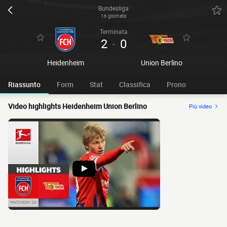
Bundesliga
16 giornata
Terminata
2
0
-
Heidenheim
Union Berlino
Riassunto
Form
Stat
Classifica
Prono
Video highlights Heidenheim Union Berlino
Più video