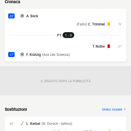
Cronaca
A. Beck
83'
(Fallo)
C. Trimmel
76'
PT
1 - 0
T. Rothe
37'
F. Krätzig
(Ass Léo Scienza)
17'
IL SEGUITO DOPO LA PUBBLICITÀ
Sostituzioni
Undici iniziale
L. Kerber
(N. Dorsch - tattico)
85'