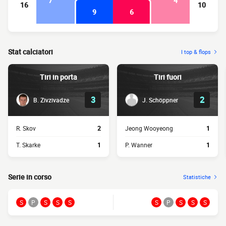
7
4
16
10
9
6
Stat calciatori
I top & flops
Tiri in porta
Tiri fuori
3
2
B. Zivzivadze
J. Schöppner
R. Skov
2
Jeong Wooyeong
1
T. Skarke
1
P. Wanner
1
Serie in corso
Statistiche
S
P
S
S
S
S
P
S
S
S