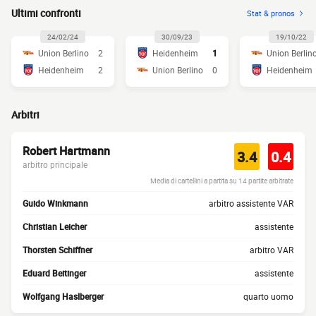
Ultimi confronti
Stat & pronos
24/02/24
30/09/23
19/10/22
Union Berlino
2
Heidenheim
1
Union Berlin
Heidenheim
2
Union Berlino
0
Heidenheim
Arbitri
Robert Hartmann
3.4
0.4
arbitro principale
Media di cartellini a partita su 14 partite arbitrate
Guido Winkmann
arbitro assistente VAR
Christian Leicher
assistente
Thorsten Schiffner
arbitro VAR
Eduard Beitinger
assistente
Wolfgang Haslberger
quarto uomo