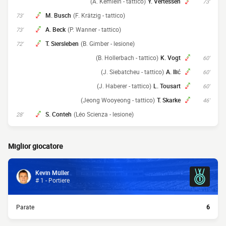
(A. Kemlein - tattico)
Y. Vertessen
73'
M. Busch
(F. Krätzig - tattico)
73'
A. Beck
(P. Wanner - tattico)
73'
T. Siersleben
(B. Gimber - lesione)
72'
(B. Hollerbach - tattico)
K. Vogt
60'
(J. Siebatcheu - tattico)
A. Ilić
60'
(J. Haberer - tattico)
L. Tousart
60'
(Jeong Wooyeong - tattico)
T. Skarke
46'
S. Conteh
(Léo Scienza - lesione)
28'
Miglior giocatore
Kevin Müller
# 1 - Portiere
Parate
6