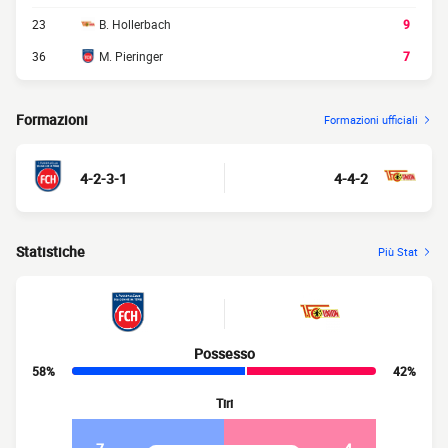
23
B. Hollerbach
9
36
M. Pieringer
7
Formazioni
Formazioni ufficiali
4-2-3-1
4-4-2
Statistiche
Più Stat
Possesso
58%
42%
Tiri