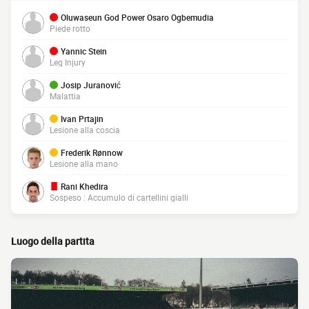
Oluwaseun God Power Osaro Ogbemudia
Piede rotto
Yannic Stein
Leg Injury
Josip Juranović
Malattia
Ivan Prtajin
Lesione alla coscia
Frederik Rønnow
Lesione alla mano
Rani Khedira
Sospeso : Accumulo di cartellini gialli
Luogo della partita