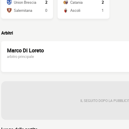
Union Brescia
2
Catania
2
Salernitana
0
Ascoli
1
Arbitri
Marco Di Loreto
arbitro principale
IL SEGUITO DOPO LA PUBBLICI