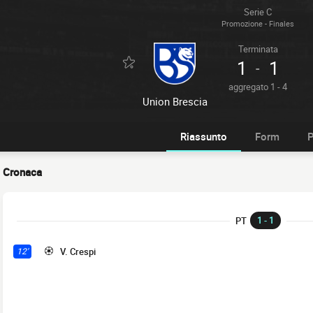
Serie C
Promozione - Finales
Terminata
1
1
-
aggregato 1 - 4
Union Brescia
Riassunto
Form
P
Cronaca
1 - 1
PT
V. Crespi
12'