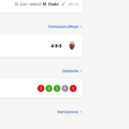
(G. Gori - tattico)
M. Chakir
45+10'
Formazioni ufficiali
4-3-3
Statistiche
S
V
V
P
S
Stat & pronos