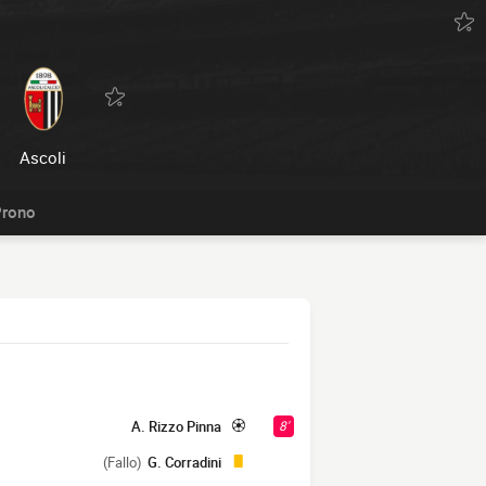
Ascoli
rono
A. Rizzo Pinna
8'
(Fallo)
G. Corradini