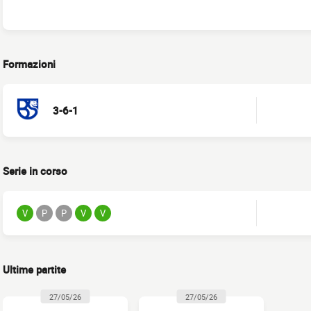
Formazioni
3-6-1
Serie in corso
V
P
P
V
V
Ultime partite
27/05/26
27/05/26