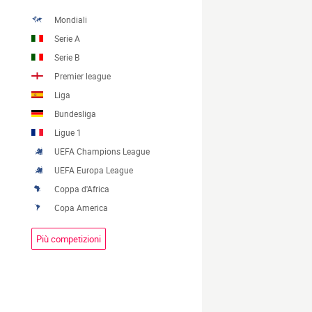
Mondiali
Serie A
Serie B
Premier league
Liga
Bundesliga
Ligue 1
UEFA Champions League
UEFA Europa League
Coppa d'Africa
Copa America
Più competizioni