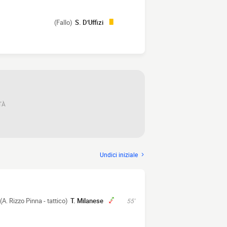
(Fallo)
S. D'Uffizi
TÀ
Undici iniziale
(A. Rizzo Pinna - tattico)
T. Milanese
55'