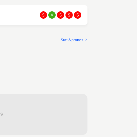
S
V
S
S
S
Stat & pronos
TÀ