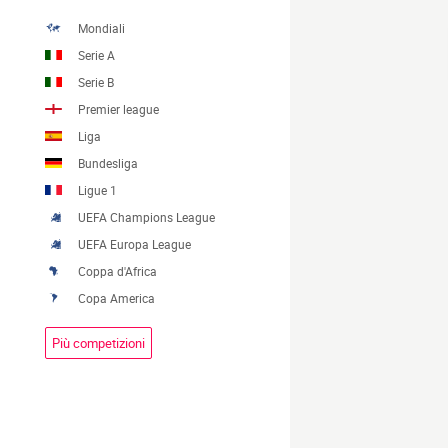
Mondiali
Serie A
Serie B
Premier league
Liga
Bundesliga
Ligue 1
UEFA Champions League
UEFA Europa League
Coppa d'Africa
Copa America
Più competizioni