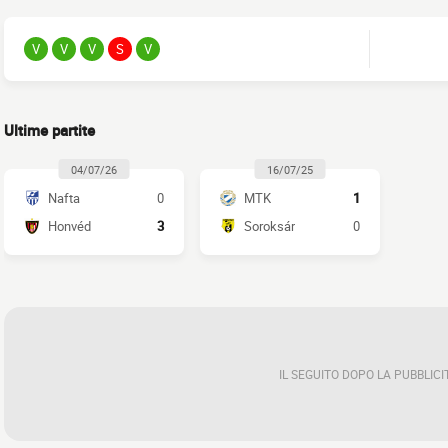
V
V
V
S
V
Ultime partite
04/07/26
16/07/25
Nafta
0
MTK
1
Honvéd
3
Soroksár
0
IL SEGUITO DOPO LA PUBBLICI