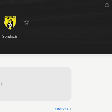
Soroksár
TÀ
Statistiche