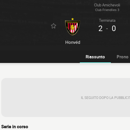
Club Amichevoli
Club Friendlies 3
Terminata
2
0
-
Honvéd
Riassunto
Prono
IL SEGUITO DOPO LA PUBBLICI
Serie in corso