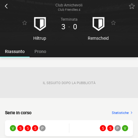
Club Amichevoli
Club Friendlies 4
Terminata
3
0
-
Hiltrup
Remscheid
Riassunto
Prono
IL SEGUITO DOPO LA PUBBLICITÀ
Serie in corso
Statistiche
V
S
S
S
P
S
S
P
V