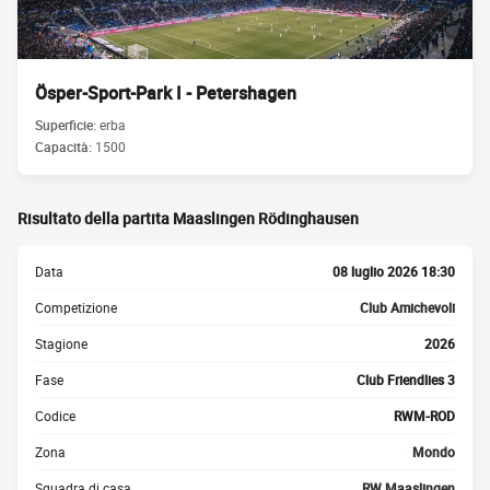
Ösper-Sport-Park I - Petershagen
Superficie:
erba
Capacità:
1500
Risultato della partita Maaslingen Rödinghausen
Data
08 luglio 2026 18:30
Competizione
Club Amichevoli
Stagione
2026
Fase
Club Friendlies 3
Codice
RWM-ROD
Zona
Mondo
Squadra di casa
RW Maaslingen