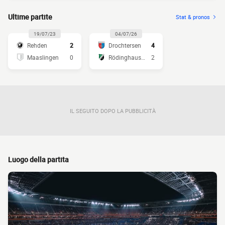
Ultime partite
Stat & pronos
19/07/23
04/07/26
Rehden
2
Drochtersen
4
Maaslingen
0
Rödinghausen
2
IL SEGUITO DOPO LA PUBBLICITÀ
Luogo della partita