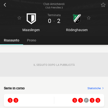
Club Amichevoli
Club Friendlies 3
Terminata
0
2
-
Maaslingen
Rödinghausen
Riassunto
Prono
IL SEGUITO DOPO LA PUBBLICITÀ
Serie in corso
Statistiche
S
S
S
S
P
S
S