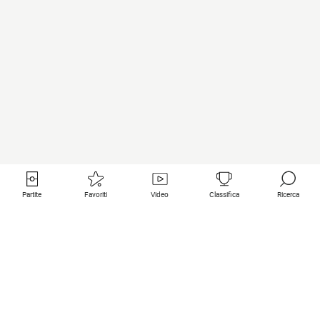
Partite
Favoriti
Video
Classifica
Ricerca
Links utili
Squadre in primo piano