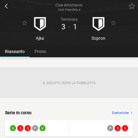
Club Amichevoli
Club Friendlies 4
Terminata
3
1
-
Ajka
Sopron
Riassunto
Prono
IL SEGUITO DOPO LA PUBBLICITÀ
Serie in corso
Statistiche
V
S
S
P
V
P
S
S