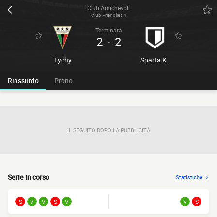
Club Amichevoli
Club Friendlies 4
Terminata
2
2
-
Tychy
Sparta K.
Riassunto
Prono
IL SEGUITO DOPO LA PUBBLICITÀ
Serie in corso
Statistiche
S
V
V
S
V
V
S