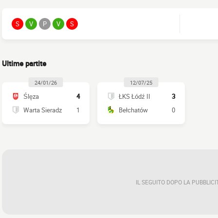
S
V
P
V
S
Ultime partite
24/01/26
12/07/25
Ślęza
4
ŁKS Łódź II
3
Warta Sieradz
1
Bełchatów
0
IL SEGUITO DOPO LA PUBBLICI