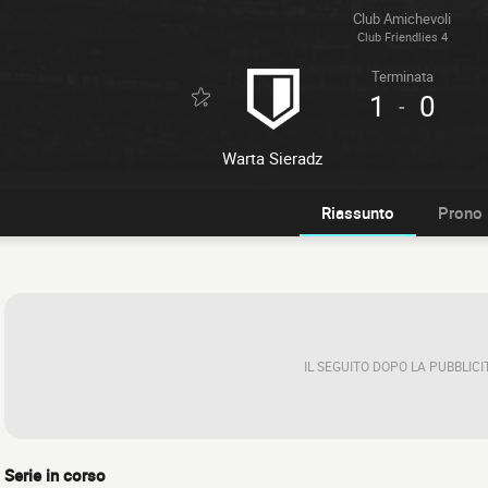
Club Amichevoli
Club Friendlies 4
Terminata
1
0
-
Warta Sieradz
Riassunto
Prono
IL SEGUITO DOPO LA PUBBLICI
Serie in corso