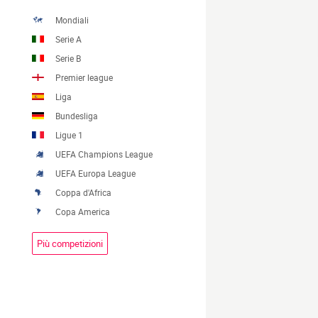
Mondiali
Serie A
Serie B
Premier league
Liga
Bundesliga
Ligue 1
UEFA Champions League
UEFA Europa League
Coppa d'Africa
Copa America
Più competizioni