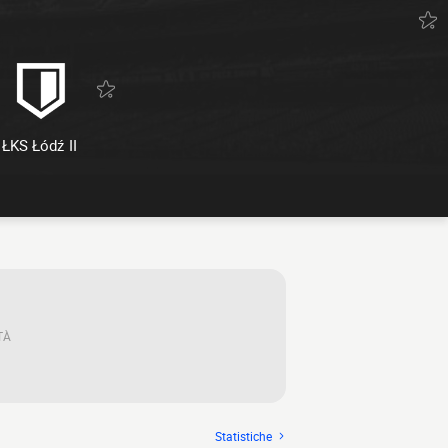
ŁKS Łódź II
TÀ
Statistiche