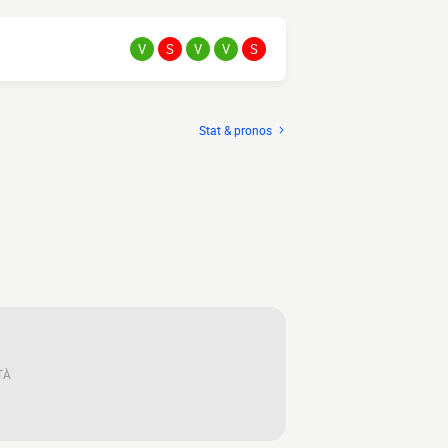
V
S
V
V
S
Stat & pronos
TÀ