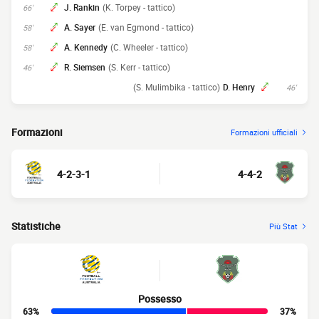
J. Rankin
(K. Torpey - tattico)
66'
A. Sayer
(E. van Egmond - tattico)
58'
A. Kennedy
(C. Wheeler - tattico)
58'
R. Siemsen
(S. Kerr - tattico)
46'
(S. Mulimbika - tattico)
D. Henry
46'
Formazioni
Formazioni ufficiali
4-2-3-1
4-4-2
Statistiche
Più Stat
Possesso
63%
37%