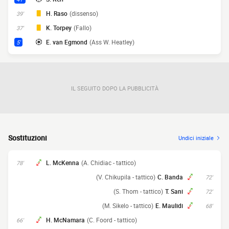
H. Raso
(dissenso)
39'
K. Torpey
(Fallo)
37'
E. van Egmond
(Ass W. Heatley)
5'
IL SEGUITO DOPO LA PUBBLICITÀ
Sostituzioni
Undici iniziale
L. McKenna
(A. Chidiac - tattico)
78'
(V. Chikupila - tattico)
C. Banda
72'
(S. Thom - tattico)
T. Sani
72'
(M. Sikelo - tattico)
E. Maulidi
68'
H. McNamara
(C. Foord - tattico)
66'