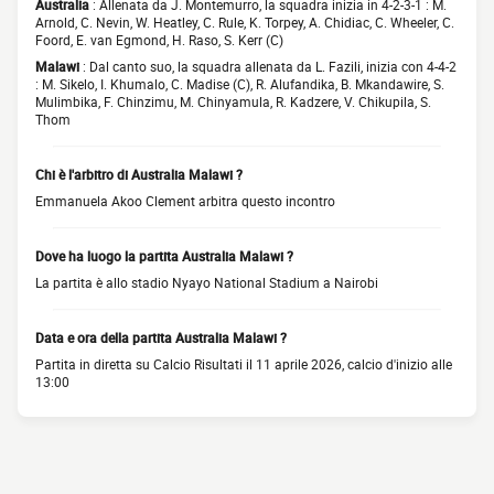
Australia
: Allenata da J. Montemurro, la squadra inizia in 4-2-3-1 : M.
Arnold, C. Nevin, W. Heatley, C. Rule, K. Torpey, A. Chidiac, C. Wheeler, C.
Foord, E. van Egmond, H. Raso, S. Kerr (C)
Malawi
: Dal canto suo, la squadra allenata da L. Fazili, inizia con 4-4-2
: M. Sikelo, I. Khumalo, C. Madise (C), R. Alufandika, B. Mkandawire, S.
Mulimbika, F. Chinzimu, M. Chinyamula, R. Kadzere, V. Chikupila, S.
Thom
Chi è l'arbitro di Australia Malawi ?
Emmanuela Akoo Clement arbitra questo incontro
Dove ha luogo la partita Australia Malawi ?
La partita è allo stadio Nyayo National Stadium a Nairobi
Data e ora della partita Australia Malawi ?
Partita in diretta su Calcio Risultati il 11 aprile 2026, calcio d'inizio alle
13:00