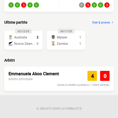
V
V
S
V
V
P
S
V
V
S
Ultime partite
Stat & pronos
02/12/25
30/11/25
Australia
2
Malawi
1
Nuova Zelanda
0
Zambia
1
Arbitri
Emmanuela Akoo Clement
4
0
arbitro principale
Media di cartellini a partita su 1 match arbitrato
IL SEGUITO DOPO LA PUBBLICITÀ