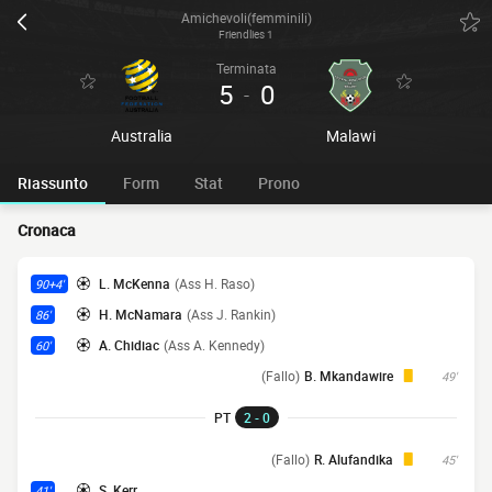
Amichevoli(femminili)
Friendlies 1
Terminata
5
0
-
Australia
Malawi
Riassunto
Form
Stat
Prono
Cronaca
L. McKenna
(Ass H. Raso)
90+4'
H. McNamara
(Ass J. Rankin)
86'
A. Chidiac
(Ass A. Kennedy)
60'
(Fallo)
B. Mkandawire
49'
PT
2 - 0
(Fallo)
R. Alufandika
45'
S. Kerr
41'