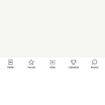
Partite
Favoriti
Video
Classifica
Ricerca
Links utili
Squadre in primo piano