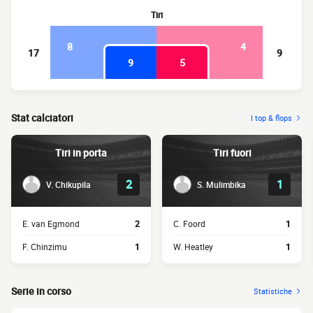
Tiri
8
4
17
9
9
5
Stat calciatori
I top & flops
Tiri in porta
Tiri fuori
2
1
V. Chikupila
S. Mulimbika
E. van Egmond
2
C. Foord
1
F. Chinzimu
1
W. Heatley
1
Serie in corso
Statistiche