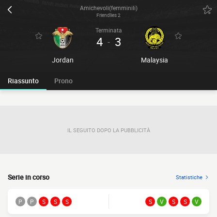
Amichevoli(femminili)
Friendlies 2
Terminata
4
3
-
Jordan
Malaysia
Riassunto
Prono
IL SEGUITO DOPO LA PUBBLICITÀ
Serie in corso
Statistiche
P
P
S
S
S
S
V
S
S
V