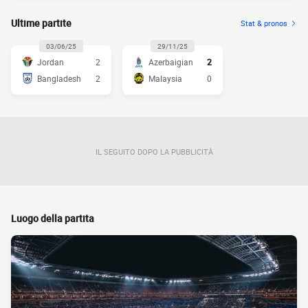
Ultime partite
Stat & pronos
03/06/25
29/11/25
Jordan
2
Azerbaigian
2
Bangladesh
2
Malaysia
0
IL SEGUITO DOPO LA PUBBLICITÀ
Luogo della partita