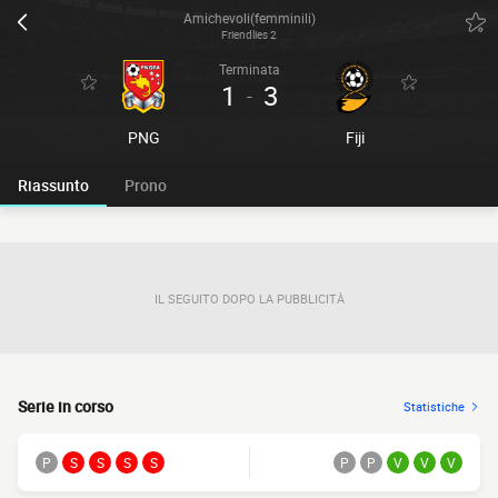
Amichevoli(femminili)
Friendlies 2
Terminata
1
3
-
PNG
Fiji
Riassunto
Prono
IL SEGUITO DOPO LA PUBBLICITÀ
Serie in corso
Statistiche
P
S
S
S
S
P
P
V
V
V