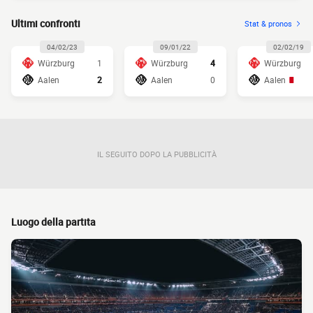
Ultimi confronti
Stat & pronos
04/02/23
09/01/22
02/02/19
Würzburg
1
Würzburg
4
Würzburg
Aalen
2
Aalen
0
Aalen
IL SEGUITO DOPO LA PUBBLICITÀ
Luogo della partita