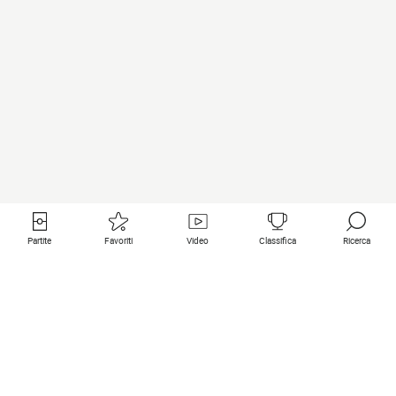
Partite
Favoriti
Video
Classifica
Ricerca
Links utili
Squadre in primo piano