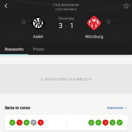
Club Amichevoli
Club Friendlies 3
Terminata
3
1
-
Aalen
Würzburg
Riassunto
Prono
IL SEGUITO DOPO LA PUBBLICITÀ
Serie in corso
Statistiche
V
S
V
P
S
V
V
S
V
V