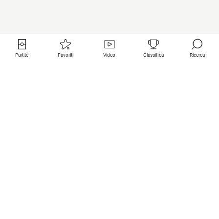
Partite
Favoriti
Video
Classifica
Ricerca
Links utili
Squadre in primo piano
Tutte le partite
PSG
Partita in diretta
Bayern Munich
Ultimi risultati
Real Madrid
Prossime partite
Inter
Partita in streaming
Juventus
Contatto
Manchester City
Note legali
Manchester United
Liverpool