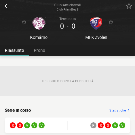
Club Amichevoli
Club Friendlies 3
Terminata
0
0
-
Komárno
MFK Zvolen
Riassunto
Prono
IL SEGUITO DOPO LA PUBBLICITÀ
Serie in corso
Statistiche
S
S
V
V
V
P
S
S
V
V