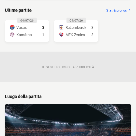
Ultime partite
Stat & pronos
04/07/26
04/07/26
Vasas
3
Ružomberok
3
Komárno
1
MFK Zvolen
3
IL SEGUITO DOPO LA PUBBLICITÀ
Luogo della partita