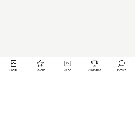
Partite
Favoriti
Video
Classifica
Ricerca
Links utili
Squadre in primo piano
Tutte le partite
PSG
Partita in diretta
Bayern Munich