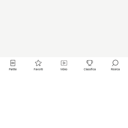
Partite
Favoriti
Video
Classifica
Ricerca
Links utili
Squadre in primo piano
Tutte le partite
PSG
Partita in diretta
Bayern Munich