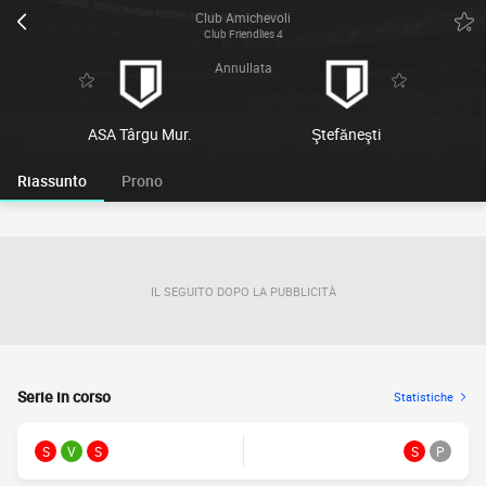
Club Amichevoli
Club Friendlies 4
Annullata
ASA Târgu Mur.
Ştefăneşti
Riassunto
Prono
IL SEGUITO DOPO LA PUBBLICITÀ
Serie in corso
Statistiche
S
V
S
S
P